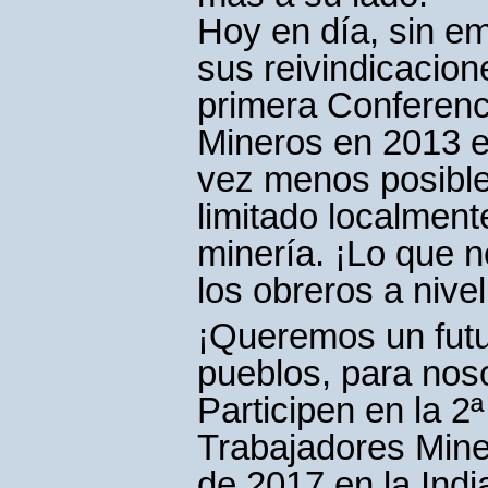
Hoy en día, sin em
sus reivindicacion
primera Conferenc
Mineros en 2013 e
vez menos posible
limitado localment
minería. ¡Lo que 
los obreros a nive
¡Queremos un futur
pueblos, para noso
Participen en la 2
Trabajadores Miner
de 2017 en la Indi