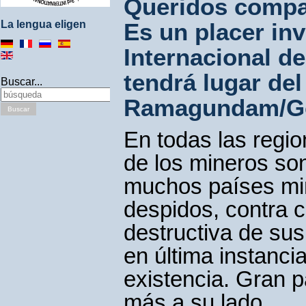
Queridos compa
Es un placer inv
La lengua eligen
Internacional d
tendrá lugar del
Buscar...
Ramagundam/God
Buscar
En todas las regi
de los mineros so
muchos países min
despidos, contra c
destructiva de su
en última instanc
existencia. Gran 
más a su lado.