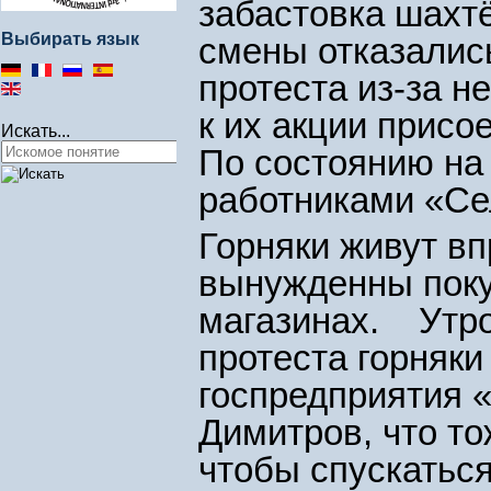
забастовка шахтё
Выбирать язык
смены отказались
протеста из-за н
к их акции присо
Искать...
По состоянию на
работниками «Се
Горняки живут вп
вынужденны поку
магазинах. Утро
протеста горняк
госпредприятия 
Димитров, что то
чтобы спускаться