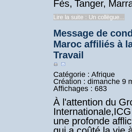
Fès, Tanger, Marra
Lire la suite : Un collègue...
Message de cond
Maroc affiliés à
Travail
Catégorie : Afrique
Création : dimanche 9 
Affichages : 683
À l'attention du G
Internationale,ICG
une profonde affli
qui a coûté la vie 