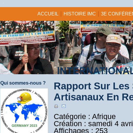
ACCUEIL
HISTOIRE IMC
3E CONFÉREN
Qui sommes-nous ?
Rapport Sur Les 
Artisanaux En R
Catégorie : Afrique
Création : samedi 4 avr
Affichages : 253