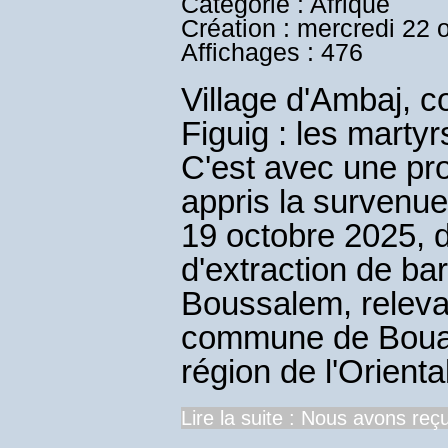
Catégorie : Afrique
Création : mercredi 22 
Affichages : 476
Village d'Ambaj,
Figuig : les marty
C'est avec une pr
appris la survenue
19 octobre 2025, d
d'extraction de ba
Boussalem, relevan
commune de Bouana
région de l'Oriental
Lire la suite : Nous avons reçu