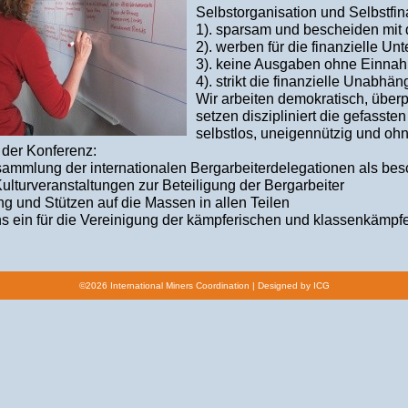
Selbstorganisation und Selbstfin
1). sparsam und bescheiden mi
2). werben für die finanzielle U
3). keine Ausgaben ohne Einna
4). strikt die finanzielle Unabhä
Wir arbeiten demokratisch, überpa
setzen diszipliniert die gefasste
selbstlos, uneigennützig und oh
 der Konferenz:
sammlung der internationalen Bergarbeiterdelegationen als be
ulturveranstaltungen zur Beteiligung der Bergarbeiter
g und Stützen auf die Massen in allen Teilen
s ein für die Vereinigung der kämpferischen und klassenkämpfe
©2026 International Miners Coordination |
Designed by ICG