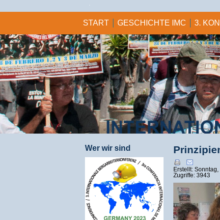
START
GESCHICHTE IMC
3. KO
Wer wir sind
Prinzipie
Erstellt: Sonntag
Zugriffe: 3943