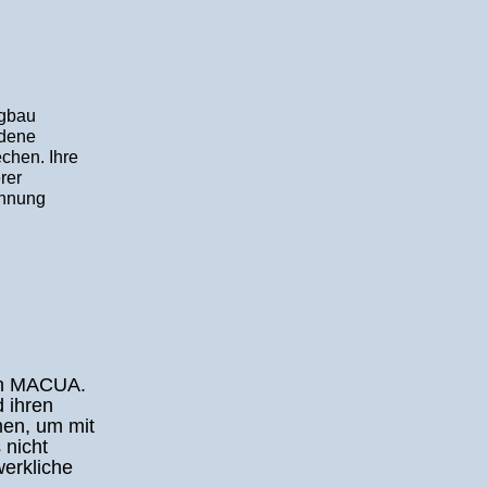
rgbau
ndene
echen. Ihre
rer
ennung
von MACUA.
d ihren
hmen, um mit
 nicht
werkliche