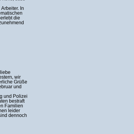
Arbeiter. In
tematischen
erlebt die
e zunehmend
liebe
stern, wir
erliche Grüße
ebruar und
g und Polizei
ten bestraft
en Familien
nen leider
 sind dennoch