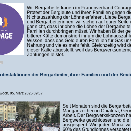
Wir Bergarbeiterfrauen im Frauenverband Coura
Protest der Bergleute und ihren Familien gegen di
Nichtauszahlung der Löhne erfahren. Liebe Bergar
und Bergarbeiterinnen, wir stehen auf eurer Seite
gar nicht, dass ihr ohne die Löhne der Bergarbeite
Familien durchbringen müsst. Wir haben Bilder ge
bitterer Kälte demonstriert ihr um die Lohnauszah
Wissen, dass das Geld euren Familien für Gas un
Nahrung und vieles mehr fehlt. Gleichzeitig wird d
dieser Kälte abgestellt, weil das Bergwerksunter
Zahlungen leistet.
...
otestaktionen der Bergarbeiter, ihrer Familien und der Bev
ittwoch, 05. März 2025 09:37
Seit Monaten sind die Bergarbeit
Manganzechen in Chiatura, Geo
Arbeit. Der Bergwerkskonzern ha
Bergwerke geschlossen und die
ausgesperrt. Wie jeden Monat w
60% des Grundlohnes verspätet 