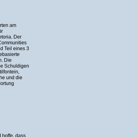
rten am
ür
toria. Der
 Communities
d Teil eines 3
ebasierte
. Die
ie Schuldigen
ilfontein,
he und die
wortung
hoffe, dass