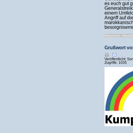
es euch gut g
Generalstreik
einem Umfeld
Angriff auf di
marokkanisch
besorgniserre
Weiterlesen: Marokko:
Grußwort v
Veröffentlicht: S
Zugriffe: 1035