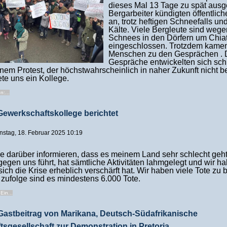
dieses Mal 13 Tage zu spät ausge
Bergarbeiter kündigten öffentlic
an, trotz heftigen Schneefalls und
Kälte. Viele Bergleute sind weg
Schnees in den Dörfern um Chia
eingeschlossen. Trotzdem kame
Menschen zu den Gesprächen . 
Gespräche entwickelten sich sch
nem Protest, der höchstwahrscheinlich in naher Zukunft nicht b
ete uns ein Kollege.
n:...
Gewerkschaftskollege berichtet
ienstag, 18. Februar 2025 10:19
e darüber informieren, dass es meinem Land sehr schlecht geht
gen uns führt, hat sämtliche Aktivitäten lahmgelegt und wir h
sich die Krise erheblich verschärft hat. Wir haben viele Tote zu 
zufolge sind es mindestens 6.000 Tote.
Ein...
Gastbeitrag von Marikana, Deutsch-Südafrikanische
sgesellschaft zur Demonstration in Pretoria