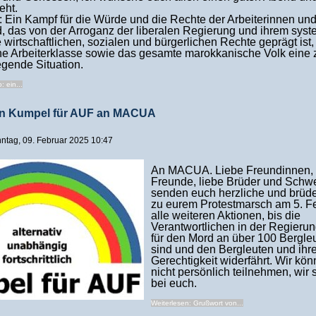
eht.
: Ein Kampf für die Würde und die Rechte der Arbeiterinnen und 
, das von der Arroganz der liberalen Regierung und ihrem sys
e wirtschaftlichen, sozialen und bürgerlichen Rechte geprägt ist, 
e Arbeiterklasse sowie das gesamte marokkanische Volk ein
gende Situation.
 ein...
on Kumpel für AUF an MACUA
onntag, 09. Februar 2025 10:47
An MACUA. Liebe Freundinnen, 
Freunde, liebe Brüder und Schwe
senden euch herzliche und brüd
zu eurem Protestmarsch am 5. F
alle weiteren Aktionen, bis die
Verantwortlichen in der Regierun
für den Mord an über 100 Bergleu
sind und den Bergleuten und ihr
Gerechtigkeit widerfährt. Wir kön
nicht persönlich teilnehmen, wir
bei euch.
Weiterlesen: Grußwort von...