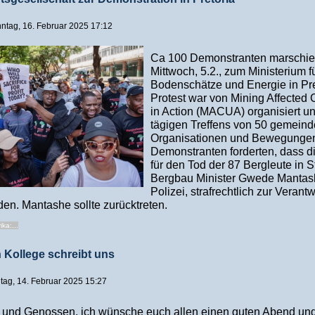
onntag, 16. Februar 2025 17:12
Ca 100 Demonstranten marschie
Mittwoch, 5.2., zum Ministerium f
Bodenschätze und Energie in Pre
Protest war von Mining Affected
in Action (MACUA) organisiert un
tägigen Treffens von 50 gemeind
Organisationen und Bewegungen
Demonstranten forderten, dass d
für den Tod der 87 Bergleute in St
Bergbau Minister Gwede Mantas
Polizei, strafrechtlich zur Verant
en. Mantashe sollte zurücktreten.
ka:...
 Kollege schreibt uns
eitag, 14. Februar 2025 15:27
und Genossen, ich wünsche euch allen einen guten Abend und 