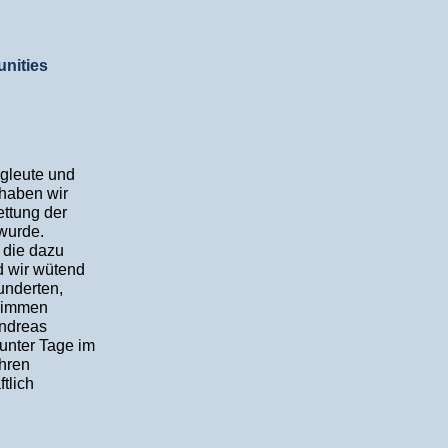
nities
gleute und
 haben wir
ettung der
 wurde.
 die dazu
d wir wütend
underten,
hlimmen
Andreas
unter Tage im
ahren
tlich