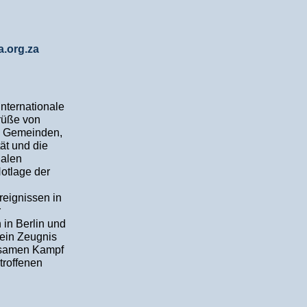
.org.za
nternationale
Grüße von
n Gemeinden,
tät und die
nalen
Notlage der
reignissen in
r
 in Berlin und
 ein Zeugnis
insamen Kampf
troffenen