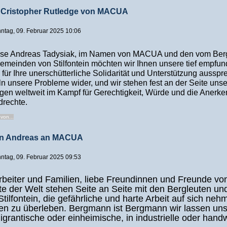
 Cristopher Rutledge von MACUA
onntag, 09. Februar 2025 10:06
sse Andreas Tadysiak, im Namen von MACUA und den vom Be
Gemeinden von Stilfontein möchten wir Ihnen unsere tief empfu
ür Ihre unerschütterliche Solidarität und Unterstützung ausspr
n unsere Probleme wider, und wir stehen fest an der Seite unse
gen weltweit im Kampf für Gerechtigkeit, Würde und die Anerk
drechte.
von...
on Andreas an MACUA
onntag, 09. Februar 2025 09:53
rbeiter und Familien, liebe Freundinnen und Freunde 
te der Welt stehen Seite an Seite mit den Bergleuten un
Stilfontein, die gefährliche und harte Arbeit auf sich ne
ien zu überleben. Bergmann ist Bergmann wir lassen uns
igrantische oder einheimische, in industrielle oder hand