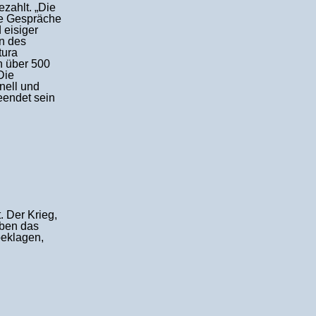
zahlt. „Die
he Gespräche
 eisiger
en des
tura
n über 500
Die
nell und
eendet sein
. Der Krieg,
aben das
beklagen,