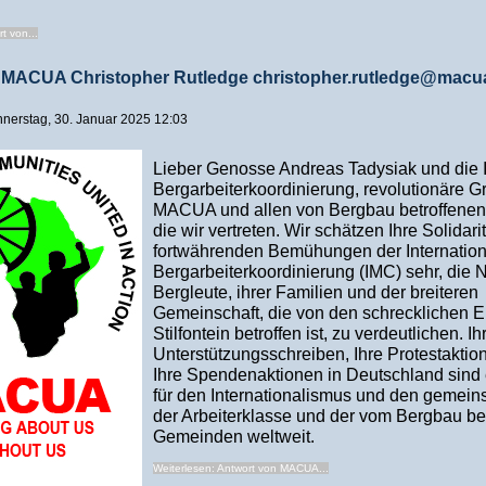
t von...
 MACUA Christopher Rutledge christopher.rutledge@macua
onnerstag, 30. Januar 2025 12:03
Lieber Genosse Andreas Tadysiak und die I
Bergarbeiterkoordinierung, revolutionäre 
MACUA und allen von Bergbau betroffene
die wir vertreten. Wir schätzen Ihre Solidari
fortwährenden Bemühungen der Internatio
Bergarbeiterkoordinierung (IMC) sehr, die 
Bergleute, ihrer Familien und der breiteren
Gemeinschaft, die von den schrecklichen E
Stilfontein betroffen ist, zu verdeutlichen. Ih
Unterstützungsschreiben, Ihre Protestaktion
Ihre Spendenaktionen in Deutschland sind
für den Internationalismus und den geme
der Arbeiterklasse und der vom Bergbau be
Gemeinden weltweit.
Weiterlesen: Antwort von MACUA...