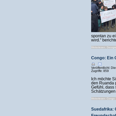
spontan zu ei
wird.“ bericht
Weiterlesen: Georgie
Congo: Ein 
Veröffentlicht: D
Zugriffe: 859
Ich möchte Si
den Ruanda ge
Gefühl, dass 
Schätzungen 
Weiterlesen: Congo: 
Suedafrika: 
Freundschaft