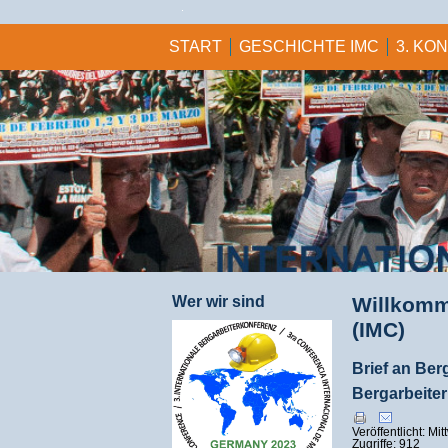
START
GESCHICHTE IMC
3. KO
Wer wir sind
Willkomme
(IMC)
Brief an Ber
Bergarbeiter
Veröffentlicht: M
Zugriffe: 912