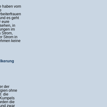
ge haben vom
e
beiterfrauen
 und es geht
r eure
sehen, in
lungen im
s Strom,
er Strom in
nehmen keine
ölkerung
er der
rgien ohne
t die
 Kumpels
urden die
und zwar