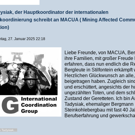
siak, der Hauptkoordinator der internationalen
rkoordinierung schreibt an MACUA ( Mining Affected Commu
tion)
ontag, 27. Januar 2025 22:18
Liebe Freunde, von MACUA, Ber
ihre Familien, mit großer Freude
erfahren, dass nun endlich die R
Bergleute in Stilfontein erkämpft
Herzlichen Glückwunsch an alle,
beigetragen haben. Zugleich sin
und erschüttert, angesichts der h
ungezählten Toten, und dem sc
Zustand der Geretteten. Ich bin 
Tadysiak, ehemaliger Bergmann 
Steinkohlebergbau mit fast 40 J
Berufserfahrung und gewerkschaf
 Tadysiak,...